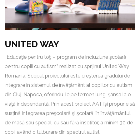
UNITED WAY
,,Educaţie pentru toţi – program de incluziune şcolară
pentru copiii cu autism” realizat cu sprijinul United Way
Romania. Scopul proiectului este creşterea gradului de
integrare în sistemul de învăţământ al copiilor cu autism
din Cluj-Napoca, oferindu-le pe termen lung, şansa la o
viaţă independentă. Prin acest proiect AAT îşi propune să
susţină integrarea preşcolară şi şcolară, în învăţământul
de masă sau special, cu sau fără însoţitor, a minim 30 de
copii având o tulburare din spectrul autist.