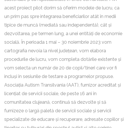
acest proiect pilot dorim să oferim modele de lucru, ca
un prim pas spre integrarea beneficiarilor atât în medii
tipice de muncă (mediată sau independentă), cât și
dezvoltarea, pe termen lung, a unei entități de economie
socială. În perioada 1 mai – 30 noiembrie 2023 vom
cartografia nevoia la nivel județean, vom elabora
procedurile de lucru, vom completa dotările existente și
vom selecta un număr de 20 de copii/tineri care vor fi
incluși în sesiunile de testare a programelor propuse.
Asociația Autism Transilvania (AAT), furnizor acreditat și
licențiat de servicii sociale, de peste 16 ani în
comunitatea clujeană, continuă să dezvolte și să
furnizeze o largă paletă de servicii sociale și servicii
specializate de educare și recuperare, adresate copiilor și
tinerilor cu tulburări din spectrul autist și alte cerințe