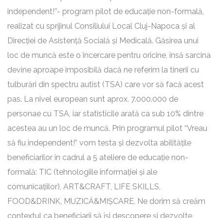
independent!’’- program pilot de educație non-formală,
realizat cu sprijinul Consiliului Local Cluj-Napoca și al
Direcției de Asistență Socială și Medicală. Găsirea unui
loc de muncă este o încercare pentru oricine, însă sarcina
devine aproape imposibilă dacă ne referim la tinerii cu
tulburări din spectru autist (TSA) care vor să facă acest
pas. La nivel european sunt aprox. 7.000.000 de
personae cu TSA, iar statisticile arată ca sub 10% dintre
acestea au un loc de muncă. Prin programul pilot “Vreau
să fiu independent!” vom testa și dezvolta abilitățile
beneficiarilor în cadrul a 5 ateliere de educație non-
formală: TIC (tehnologiile informației și ale
comunicațiilor), ART&CRAFT, LIFE SKILLS,
FOOD&DRINK, MUZICĂ&MIȘCARE. Ne dorim să creăm
contextul ca beneficiarii să își descopere și dezvolte