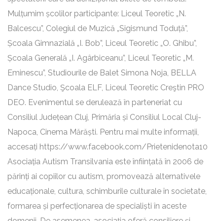
Mulțumim școlilor participante: Liceul Teoretic „N.
Balcescu”, Colegiul de Muzică „Sigismund Toduță”,
Școala Gimnazială „I. Bob”, Liceul Teoretic „O. Ghibu”,
Școala Generală „I. Agârbiceanu”, Liceul Teoretic „M.
Eminescu”, Studiourile de Balet Simona Noja, BELLA
Dance Studio, Şcoala ELF, Liceul Teoretic Creştin PRO
DEO. Evenimentul se derulează în parteneriat cu
Consiliul Județean Cluj, Primăria și Consiliul Local Cluj-
Napoca, Cinema Mărăști. Pentru mai multe informații,
accesați https://www.facebook.com/Prietenidenota10
Asociația Autism Transilvania este înființată în 2006 de
părinți ai copiilor cu autism, promovează alternativele
educaționale, cultura, schimburile culturale în societate,
formarea și perfecționarea de specialiști în aceste
domenii. De asemenea, asociația oferă consiliere și