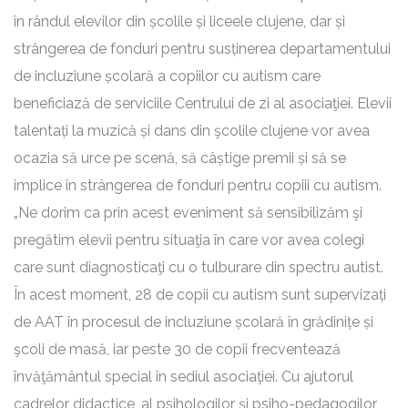
în rândul elevilor din școlile și liceele clujene, dar și
strângerea de fonduri pentru susținerea departamentului
de incluziune școlară a copiilor cu autism care
beneficiază de serviciile Centrului de zi al asociaţiei. Elevii
talentați la muzică și dans din şcolile clujene vor avea
ocazia să urce pe scenă, să câștige premii și să se
implice în strângerea de fonduri pentru copiii cu autism.
„Ne dorim ca prin acest eveniment să sensibilizăm şi
pregătim elevii pentru situaţia în care vor avea colegi
care sunt diagnosticaţi cu o tulburare din spectru autist.
În acest moment, 28 de copii cu autism sunt supervizați
de AAT în procesul de incluziune școlară în grădinițe și
şcoli de masă, iar peste 30 de copii frecventează
învăţământul special în sediul asociaţiei. Cu ajutorul
cadrelor didactice, al psihologilor și psiho-pedagogilor,