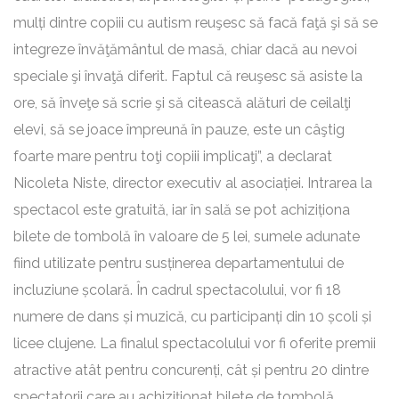
mulți dintre copiii cu autism reuşesc să facă faţă şi să se
integreze învăţământul de masă, chiar dacă au nevoi
speciale şi învaţă diferit. Faptul că reuşesc să asiste la
ore, să înveţe să scrie şi să citească alături de ceilalţi
elevi, să se joace împreună în pauze, este un câştig
foarte mare pentru toţi copiii implicaţi”, a declarat
Nicoleta Niste, director executiv al asociației. Intrarea la
spectacol este gratuită, iar în sală se pot achiziționa
bilete de tombolă în valoare de 5 lei, sumele adunate
fiind utilizate pentru susținerea departamentului de
incluziune școlară. În cadrul spectacolului, vor fi 18
numere de dans și muzică, cu participanți din 10 școli și
licee clujene. La finalul spectacolului vor fi oferite premii
atractive atât pentru concurenți, cât și pentru 20 dintre
spectatorii care au achiziționat bilete de tombolă.